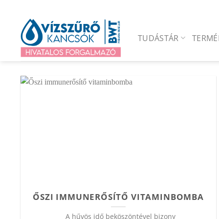
Skip
to
content
TUDÁSTÁR
TERMÉ
ŐSZI IMMUNERŐSÍTŐ VITAMINBOMBA
A hűvös idő beköszöntével bizony