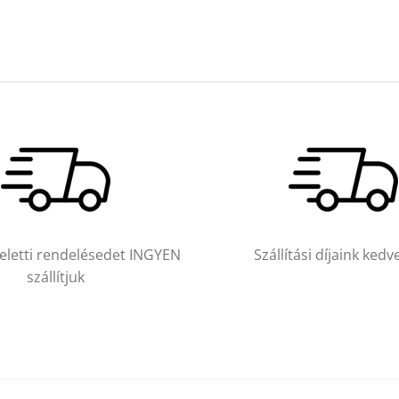
feletti rendelésedet INGYEN
Szállítási díjaink ked
szállítjuk