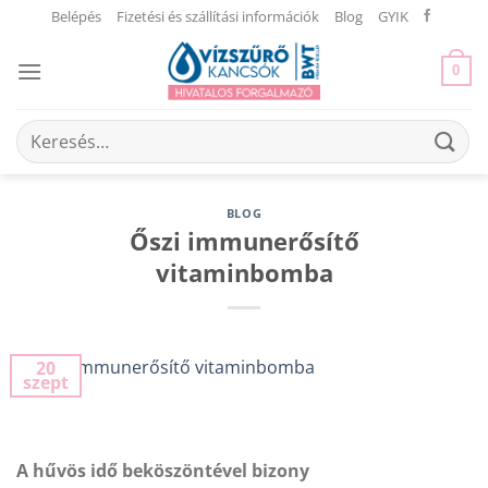
Skip
Belépés
Fizetési és szállítási információk
Blog
GYIK
to
content
0
Keresés
a
következőre:
BLOG
Őszi immunerősítő
vitaminbomba
20
szept
A hűvös idő beköszöntével bizony