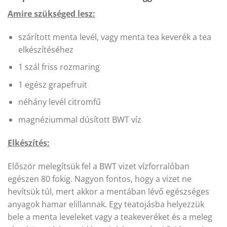
Amire szükséged lesz:
szárított menta levél, vagy menta tea keverék a tea
elkészítéséhez
1 szál friss rozmaring
1 egész grapefruit
néhány levél citromfű
magnéziummal dúsított BWT víz
Elkészítés:
Először melegítsük fel a BWT vizet vízforralóban
egészen 80 fokig. Nagyon fontos, hogy a vizet ne
hevítsük túl, mert akkor a mentában lévő egészséges
anyagok hamar elillannak. Egy teatojásba helyezzük
bele a menta leveleket vagy a teakeveréket és a meleg