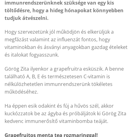
immunrendszerünknek szüksége van egy kis
töltődésre, hogy a hideg hónapokat könnyebben
tudjuk átvészelni.
Hogy szervezetünk jól működjön és elkerüljük a
megfázást valamint az influenzát fontos, hogy
vitaminokban és ásványi anyagokban gazdag ételeket
és italokat fogyasszunk.
Görög Zita ilyenkor a grapefruitra esküszik. A benne
található A, B, E és természetesen C-vitamin is
nélkülözhetetlen immunrendszerünk tökéletes
működéséhez.
Ha éppen esik odakint és fúj a hűvös szél, akkor
kuckózzatok be az ágyba és próbáljátok ki Görög Zita
kedvenc immunerősítő vitaminbomba teáját.
Grapefruitos menta tea rozmaringgal!