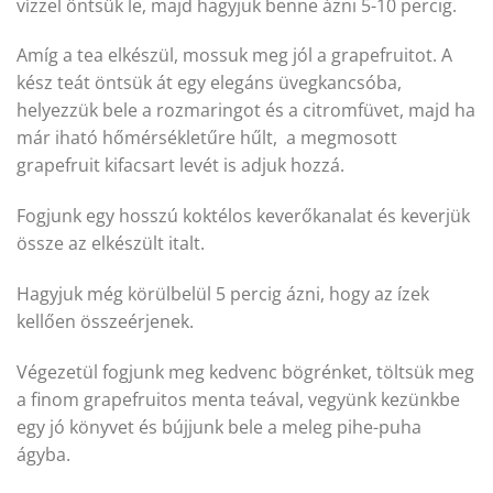
vízzel öntsük le, majd hagyjuk benne ázni 5-10 percig.
Amíg a tea elkészül, mossuk meg jól a grapefruitot. A
kész teát öntsük át egy elegáns üvegkancsóba,
helyezzük bele a rozmaringot és a citromfüvet, majd ha
már iható hőmérsékletűre hűlt, a megmosott
grapefruit kifacsart levét is adjuk hozzá.
Fogjunk egy hosszú koktélos keverőkanalat és keverjük
össze az elkészült italt.
Hagyjuk még körülbelül 5 percig ázni, hogy az ízek
kellően összeérjenek.
Végezetül fogjunk meg kedvenc bögrénket, töltsük meg
a finom grapefruitos menta teával, vegyünk kezünkbe
egy jó könyvet és bújjunk bele a meleg pihe-puha
ágyba.