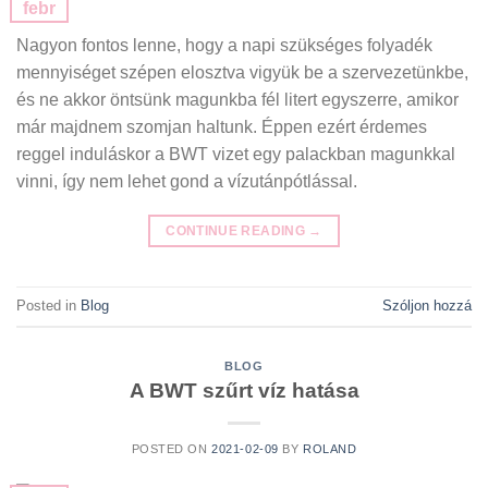
febr
Nagyon fontos lenne, hogy a napi szükséges folyadék
mennyiséget szépen elosztva vigyük be a szervezetünkbe,
és ne akkor öntsünk magunkba fél litert egyszerre, amikor
már majdnem szomjan haltunk. Éppen ezért érdemes
reggel induláskor a BWT vizet egy palackban magunkkal
vinni, így nem lehet gond a vízutánpótlással.
CONTINUE READING
→
Posted in
Blog
Szóljon hozzá
BLOG
A BWT szűrt víz hatása
POSTED ON
2021-02-09
BY
ROLAND