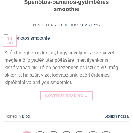
Spenótos-banános-gyömbéres
smoothie
POSTED ON
2021-01-10
BY
ZOMBORYG
10
jan
A téli hidegben is fontos, hogy figyeljünk a szervezet
megfelelő folyadék utánpótlására, mert ilyenkor is
kiszáradhatunk! Télen nehezebben csúszik a víz, még
akkor is, ha szűrt vizet fogyasztunk, ezért érdemes
kipróbálni valamilyen smoothiet.
CONTINUE READING
→
Posted in
Blog
Szóljon hozzá