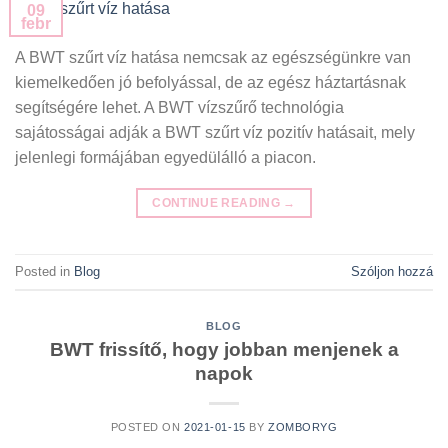
09
febr
A BWT szűrt víz hatása nemcsak az egészségünkre van
kiemelkedően jó befolyással, de az egész háztartásnak
segítségére lehet. A BWT vízszűrő technológia
sajátosságai adják a BWT szűrt víz pozitív hatásait, mely
jelenlegi formájában egyedülálló a piacon.
CONTINUE READING
→
Posted in
Blog
Szóljon hozzá
BLOG
BWT frissítő, hogy jobban menjenek a
napok
POSTED ON
2021-01-15
BY
ZOMBORYG