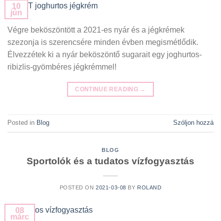
10
jún
Végre beköszöntött a 2021-es nyár és a jégkrémek
szezonja is szerencsére minden évben megismétlődik.
Élvezzétek ki a nyár beköszöntő sugarait egy joghurtos-
ribizlis-gyömbéres jégkrémmel!
CONTINUE READING
→
Posted in
Blog
Szóljon hozzá
BLOG
Sportolók és a tudatos vízfogyasztás
POSTED ON
2021-03-08
BY
ROLAND
08
márc