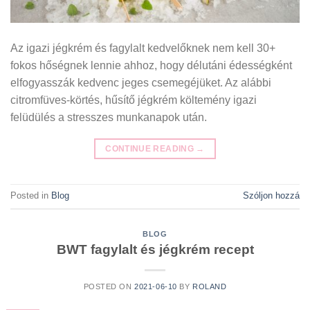
Az igazi jégkrém és fagylalt kedvelőknek nem kell 30+
fokos hőségnek lennie ahhoz, hogy délutáni édességként
elfogyasszák kedvenc jeges csemegéjüket. Az alábbi
citromfüves-körtés, hűsítő jégkrém költemény igazi
felüdülés a stresszes munkanapok után.
CONTINUE READING
→
Posted in
Blog
Szóljon hozzá
BLOG
BWT fagylalt és jégkrém recept
POSTED ON
2021-06-10
BY
ROLAND