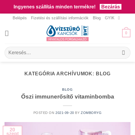
Ingyenes szállítás minden termékre!
Bezárás
Skip
Belépés
Fizetési és szállítási információk
Blog
GYIK
to
content
0
Keresés
a
következőre:
KATEGÓRIA ARCHÍVUMOK:
BLOG
BLOG
Őszi immunerősítő vitaminbomba
POSTED ON
2021-09-20
BY
ZOMBORYG
20
szept