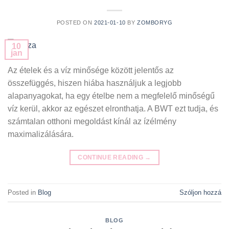
POSTED ON
2021-01-10
BY
ZOMBORYG
10
jan
Az ételek és a víz minősége között jelentős az
összefüggés, hiszen hiába használjuk a legjobb
alapanyagokat, ha egy ételbe nem a megfelelő minőségű
víz kerül, akkor az egészet elronthatja. A BWT ezt tudja, és
számtalan otthoni megoldást kínál az ízélmény
maximalizálására.
CONTINUE READING
→
Posted in
Blog
Szóljon hozzá
BLOG