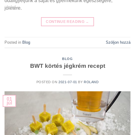
odafigyeljünk a saját és gyermekünk egészségére,
jólétére.
CONTINUE READING
→
Posted in
Blog
Szóljon hozzá
BLOG
BWT körtés jégkrém recept
POSTED ON
2021-07-01
BY
ROLAND
01
júl