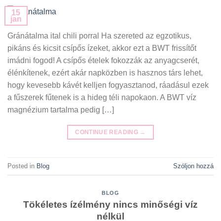
15
jan
Gránátalma ital chili porral Ha szereted az egzotikus,
pikáns és kicsit csípős ízeket, akkor ezt a BWT frissítőt
imádni fogod! A csípős ételek fokozzák az anyagcserét,
élénkítenek, ezért akár napközben is hasznos társ lehet,
hogy kevesebb kávét kelljen fogyasztanod, ráadásul ezek
a fűszerek fűtenek is a hideg téli napokaon. A BWT víz
magnézium tartalma pedig […]
CONTINUE READING
→
Posted in
Blog
Szóljon hozzá
BLOG
Tökéletes ízélmény nincs minőségi víz
nélkül