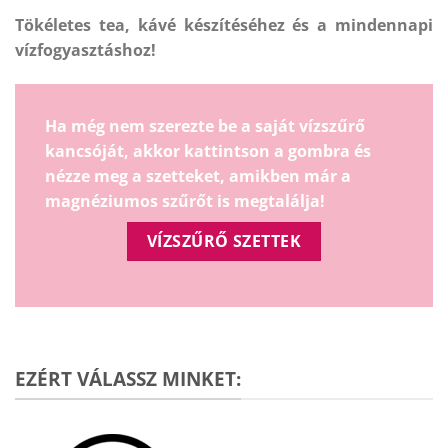
Tökéletes tea, kávé készítéséhez és a mindennapi
vízfogyasztáshoz!
Ha még nem szerezte be a saját vízszűrő
kancsóját, akkor kattintson a gombra és
nézze meg a szetteket, amikben már a
magnéziumos szűrőt is megtalálja!
VÍZSZŰRŐ SZETTEK
EZÉRT VÁLASSZ MINKET: