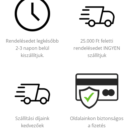
Rendelésedet legkésőbb
25.000 Ft feletti
2-3 napon belül
rendelésedet INGYEN
kiszállítjuk.
szállítjuk
Szállítási díjaink
Oldalainkon biztonságos
kedvezőek
a fizetés