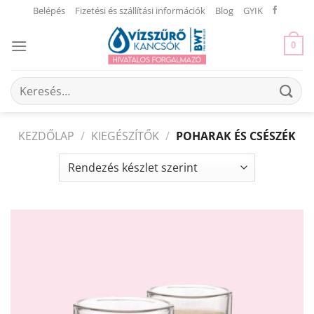
Skip
Belépés
Fizetési és szállítási információk
Blog
GYIK
to
content
0
Keresés
a
következőre:
KEZDŐLAP
/
KIEGÉSZÍTŐK
/
POHARAK ÉS CSÉSZÉK