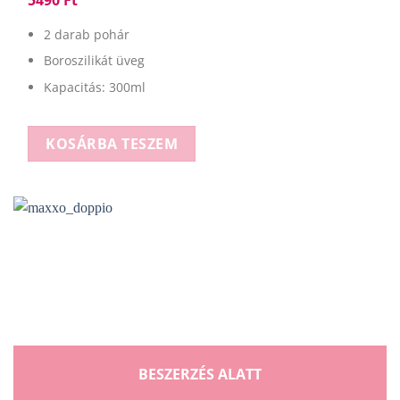
5490
Ft
2 darab pohár
Boroszilikát üveg
Kapacitás: 300ml
KOSÁRBA TESZEM
BESZERZÉS ALATT