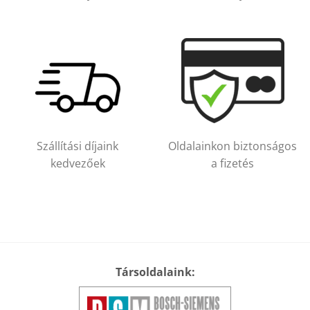
Szállítási díjaink
Oldalainkon biztonságos
kedvezőek
a fizetés
Társoldalaink: