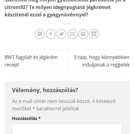
citromfű? Te milyen idegnyugtató jégkrémet
készítenél ezzel a gyógynövénnyel?
BWT fagylalt és jégkrém
5 tipp, hogy könnyebben
recept
induljanak a reggelek
Vélemény, hozzászólás?
Az e-mail címet nem tesszük közzé.
A kötelező
mezőket
*
karakterrel jelöltük
Hozzászólás
*