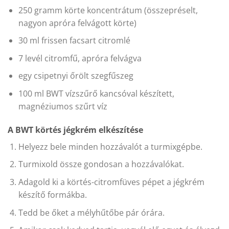
250 gramm körte koncentrátum (összepréselt,
nagyon apróra felvágott körte)
30 ml frissen facsart citromlé
7 levél citromfű, apróra felvágva
egy csipetnyi őrölt szegfűszeg
100 ml BWT vízszűrő kancsóval készített,
magnéziumos szűrt víz
A BWT körtés jégkrém elkészítése
Helyezz bele minden hozzávalót a turmixgépbe.
Turmixold össze gondosan a hozzávalókat.
Adagold ki a körtés-citromfüves pépet a jégkrém
készítő formákba.
Tedd be őket a mélyhűtőbe pár órára.