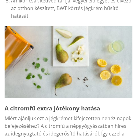
Amikor csak kedved tartja, vegyél elő egyet és élvezd
az otthon készített, BWT körtés jégkrém hűsítő
hatását.
A citromfű extra jótékony hatása
Miért ajánljuk ezt a jégkrémet kifejezetten nehéz napok
befejezéséhez? A citromfű a népgyógyászatban híres
az idegnyugtató és idegerősítő hatásáról. Így ezzel a