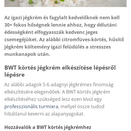
Az igazi jégkrém és fagylalt kedvelőknek nem kell
30+ fokos hőségnek lennie ahhoz, hogy délutáni
édességként elfogyasszák kedvenc jeges
csemegéjüket. Az alábbi citromfüves-körtés, hűsítő
jégkrém költemény igazi felüdülés a stresszes
munkanapok után.
BWT körtés jégkrém elkészítése lépésről
lépésre
Az alábbi adagok 5-6 adagnyi jégkrémes finomság
elkészítésére elegendőek. A BWT körtés jégkrém
elkészítéséhez szükséged lesz ezen kívül egy
professzionális turmixra
, mellyel össze tudod
hibátlanul keverni az alapanyagokat.
Hozzávalók a BWT körtés jégkrémhez