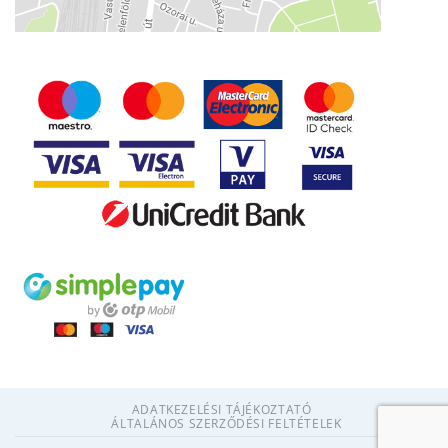
ADATKEZELÉSI TÁJÉKOZTATÓ
ÁLTALÁNOS SZERZŐDÉSI FELTÉTELEK