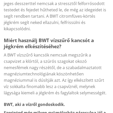
jeges desszerttel nemcsak a stressztől felforrósodott
testedet és fejedet hűtheted le, de még az idegeidet is
segít rendben tartani. A BWT citromfüves-körtés
jégkrém segít neked ellazulni, felfrissülni és
kikapcsolódni.
Miért használj BWT vízszűrő kancsót a
jégkrém elkészítéséhez?
A BWT vízszűrő kancsók nemcsak megszűrik a
csapvizet a klórtól, a szúrós szagokat okozó
nemesfémek nagy részétől, de a szabadalmaztatott
magnéziumtechnológiának köszönhetően
magnéziummal is dúsítják azt. Az így elkészített szűrt
víz sokkalta finomabb lesz a csapvíznél, melynek
lágysága kiemeli a jégkrém és fagylaltok selymességét.
BWT, aki a vízről gondoskodik.
Szerinted még milyen gyümölcshöz párosulna jól a