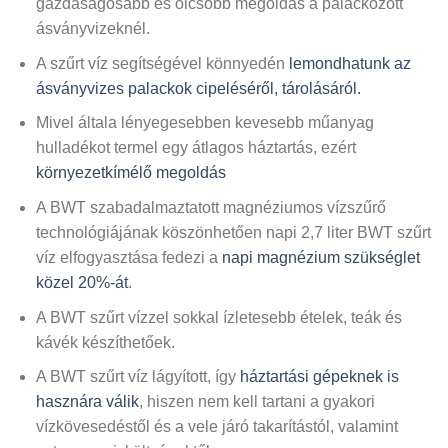
gazdaságosabb és olcsóbb megoldás a palackozott
ásványvizeknél.
A szűrt víz segítségével könnyedén
lemondhatunk az
ásványvizes palackok cipeléséről, tárolásáról.
Mivel általa lényegesebben kevesebb műanyag
hulladékot termel egy átlagos háztartás, ezért
környezetkímélő megoldás
A BWT szabadalmaztatott magnéziumos vízszűrő
technológiájának köszönhetően napi 2,7 liter BWT szűrt
víz elfogyasztása fedezi a
napi magnézium szükséglet
közel 20%-át
.
A BWT szűrt vízzel sokkal ízletesebb ételek, teák és
kávék készíthetőek.
A BWT szűrt víz lágyított, így
háztartási gépeknek is
hasznára válik
, hiszen nem kell tartani a gyakori
vízkövesedéstől és a vele járó takarítástól, valamint