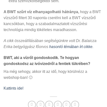
extra szervizköltségektől sem.
A BWT szűrt víz elhanyagolható hátránya,
hogy a BWT
vízszűrő filtert 30 naponta cserélni kell a BWT vízszűrő
kancsókban, hogy a szabadalmaztatott vízszűrési
technológia mindig tökéletes maradhasson.
A cikk összeállításában segítségünkre volt Dr. Balaicza
Erika belgyógyász főorvos
hasonló témában írt cikke
.
BWT, aki a vízről gondoskodik. Te hogyan
gondoskodsz az ivóvizedről a fentiek tükrében?
Ha még sehogy, akkor itt az idő, hogy körülnézz a
webshop-ban! 🙂
Kattints ide!