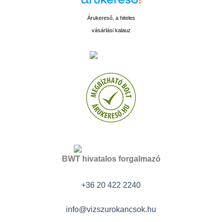
Árukereső, a hiteles
vásárlási kalauz
BWT hivatalos forgalmazó
+36 20 422 2240
info@vizszurokancsok.hu