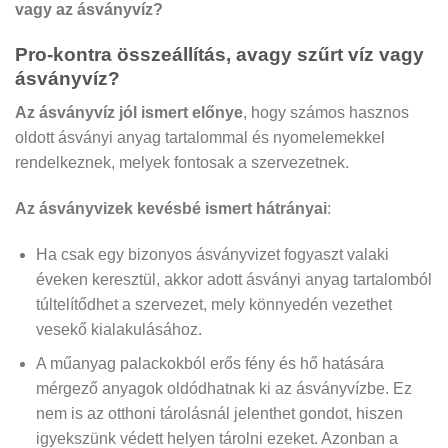
vagy az ásványvíz?
Pro-kontra összeállítás, avagy szűrt víz vagy
ásványvíz?
Az ásványvíz jól ismert előnye
, hogy számos hasznos
oldott ásványi anyag tartalommal és nyomelemekkel
rendelkeznek, melyek fontosak a szervezetnek.
Az ásványvizek kevésbé ismert hátrányai
:
Ha csak egy bizonyos ásványvizet fogyaszt valaki
éveken keresztül, akkor adott ásványi anyag tartalomból
túltelítődhet a szervezet, mely könnyedén vezethet
vesekő kialakulásához.
A műanyag palackokból erős fény és hő hatására
mérgező anyagok oldódhatnak ki az ásványvízbe. Ez
nem is az otthoni tárolásnál jelenthet gondot, hiszen
igyekszünk védett helyen tárolni ezeket. Azonban a