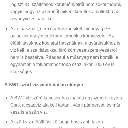
logisztikai szállítások körülményeiről nem sokat tudunk,
vagyis hogy az üzemből miként kerültek a boltokba az
ásványvizes palackok.
Az elhasznált, nem újrahasznosított, műanyag PET-
palackok nagy mértékben terhelik a környezetet. Az
előállításukhoz kőolajat használnak, a gyártásukhoz is
víz kell, a szállításukkal járó környezetszennyezésről
nem is beszélve. Ráadásul a műanyag nem bomlik le
egyhamar, a folyamathoz több száz, akár 1000 év is
szükséges.
A BWT szűrt víz vitathatatlan előnyei
:
A BWT vízszűrő kancsók használata egyszerű és gyors.
Csak a csapvíz alá kell tartani, várni pár percet, és már
kész is a szűrt víz.
A szűrt víz előállítási költsége hosszabb távon