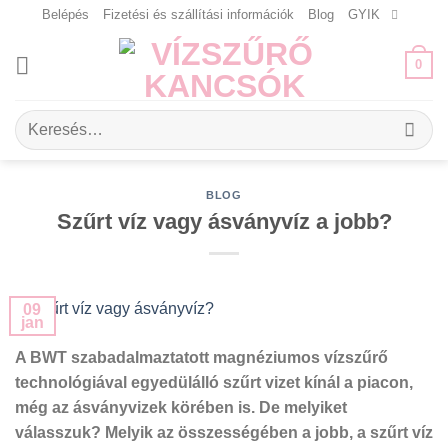
Skip
Belépés
Fizetési és szállítási információk
Blog
GYIK
to
content
0
Keresés
a
következőre:
BLOG
Szűrt víz vagy ásványvíz a jobb?
09
jan
A BWT szabadalmaztatott magnéziumos vízszűrő
technológiával egyedülálló szűrt vizet kínál a piacon,
még az ásványvizek körében is. De melyiket
válasszuk? Melyik az összességében a jobb, a szűrt víz