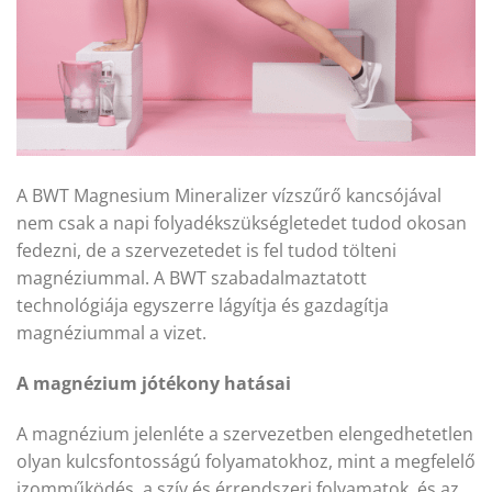
A BWT Magnesium Mineralizer vízszűrő kancsójával
nem csak a napi folyadékszükségletedet tudod okosan
fedezni, de a szervezetedet is fel tudod tölteni
magnéziummal. A BWT szabadalmaztatott
technológiája egyszerre lágyítja és gazdagítja
magnéziummal a vizet.
A magnézium jótékony hatásai
A magnézium jelenléte a szervezetben elengedhetetlen
olyan kulcsfontosságú folyamatokhoz, mint a megfelelő
izomműködés, a szív és érrendszeri folyamatok, és az