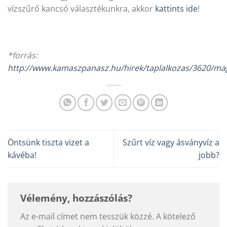
vízszűrő kancsó választékunkra, akkor
kattints ide
!
*forrás:
http://www.kamaszpanasz.hu/hirek/taplalkozas/3620/m
Öntsünk tiszta vizet a
Szűrt víz vagy ásványvíz a
kávéba!
jobb?
Vélemény, hozzászólás?
Az e-mail címet nem tesszük közzé.
A kötelező