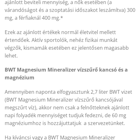
ajánlott beviteli mennyiség, a nők esetében (a
várandóságot és a szoptatási időszakot leszámítva) 300
mg, a férfiaknál 400 mg.*
Ezek az ajánlott értékek normál életvitel mellett
értendőek. Aktív sportolók, nehéz fizikai munkát
végzők, kismamák esetében ez jelentősen magasabb
lehet.
BWT Magnesium Mineralizer vízszűrő kancsó és a
magnézium
Amennyiben naponta elfogyasztunk 2,7 liter BWT vizet
(BWT Magnesium Mineralizer vízszűrő kancsójával
megszűrt víz), akkor nem csak a felnőtteknek ajánlott
napi folyadék mennyiséget tudjuk fedezni, de 60 mg
magnéziumhoz is hozzájuttatjuk a szervezetünket.
Ha kíváncsi vagy a BWT Magnesium Mineralizer