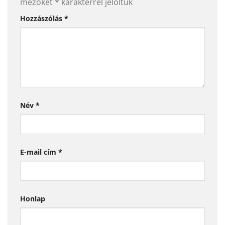
mezőket
*
karakterrel jelöltük
Hozzászólás
*
Név
*
E-mail cím
*
Honlap