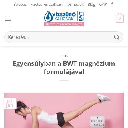
Skip
Belépés
Fizetési és szállítási információk
Blog
GYIK
to
content
0
Keresés
a
következőre:
BLOG
Egyensúlyban a BWT magnézium
formulájával
07
jan