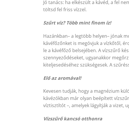
Jó tanács: ha elkészült a kávéd, a fel n
töltsd fel friss vízzel.
Szűrt víz? Több mint finom íz!
Hazánkban– a legtöbb helyen– jónak mo
kávéfőzőnket is megóvjuk a vízkőtől, érd
le a kávéfőző belsejében. A vízszűrő ké
szennyeződéseket, ugyanakkor megőrzik 
kiteljesedéséhez szükségesek. A szűréss
Elő az aromával!
Kevesen tudják, hogy a magnézium különö
kávézókban már olyan beépített vízszű
víztisztítót –, amelyek lágyítják a viz
Vízszűrő kancsó otthonra