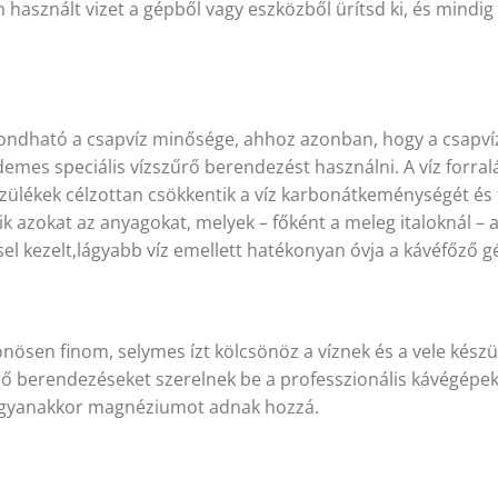
em használt vizet a gépből vagy eszközből ürítsd ki, és mindig
ndható a csapvíz minősége, ahhoz azonban, hogy a csapvíz
emes speciális vízszűrő berendezést használni. A víz forralá
szülékek célzottan csökkentik a víz karbonátkeménységét és 
azokat az anyagokat, melyek – főként a meleg italoknál – 
el kezelt,lágyabb víz emellett hatékonyan óvja a kávéfőző g
sen finom, selymes ízt kölcsönöz a víznek és a vele készült
rő berendezéseket szerelnek be a professzionális kávégép
et, ugyanakkor magnéziumot adnak hozzá.