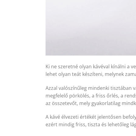
Ki ne szeretné olyan kávéval kínálni a 
lehet olyan teát készíteni, melynek zama
Azzal valószínűleg mindenki tisztában v
megfelelő pörkölés, a friss őrlés, a re
az összetevőt, mely gyakorlatilag mindké
A kávé élvezeti értékét jelentősen befo
ezért mindig friss, tiszta és lehetőleg lá