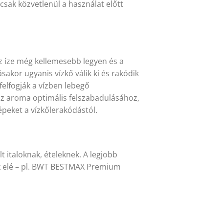
 csak közvetlenül a használat előtt
 íze még kellemesebb legyen és a
sakor ugyanis vízkő válik ki és rakódik
felfogják a vízben lebegő
az aroma optimális felszabadulásához,
épeket a vízkőlerakódástól.
 italoknak, ételeknek. A legjobb
ek elé – pl. BWT BESTMAX Premium