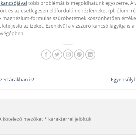
kancsójával
több problémát is megoldhatunk egyszerre. A v
 klórt és az esetlegesen előforduló nehézfémeket (pl. ólom, ré
ba.A magnézium-formulás szűrőbetétnek köszönhetően értéke
kiteljesíti az ízeket. Ezenkívül a vízszűrő kancsó lágyítja is 
kávégépben.
ertárakban is!
Egyensúly
A kötelező mezőket
*
karakterrel jelöltük