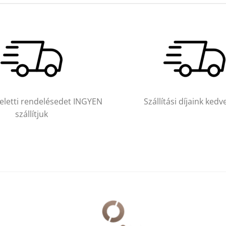
feletti rendelésedet INGYEN
Szállítási díjaink ked
szállítjuk