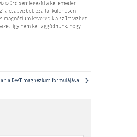
ízszűrő semlegesíti a kellemetlen
z) a csapvízből, ezáltal különösen
s magnézium keveredik a szűrt vízhez,
a vizet, így nem kell aggódnunk, hogy
ban a BWT magnézium formulájával