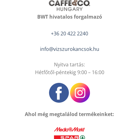
BWT hivatalos forgalmazó
+36 20 422 2240
info@vizszurokancsok.hu
Nyitva tartás:
Hétfőtől-péntekig 9:00 – 16:00
Ahol még megtalálod termékeinket: