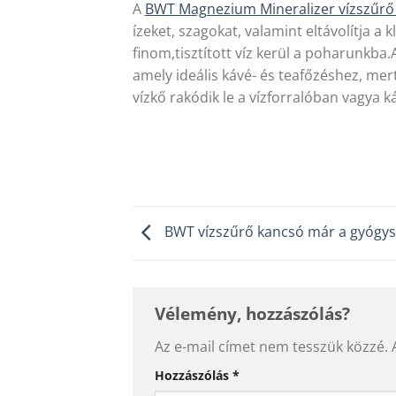
A
BWT Magnezium Mineralizer vízszűrő 
ízeket, szagokat, valamint eltávolítja a
finom,tisztított víz kerül a poharunk
amely ideális kávé- és teafőzéshez, mert 
vízkő rakódik le a vízforralóban vagya 
BWT vízszűrő kancsó már a gyógysz
Vélemény, hozzászólás?
Az e-mail címet nem tesszük közzé.
Alternative:
Hozzászólás
*