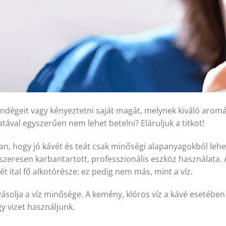
vendégeit vagy kényeztetni saját magát, melynek kiváló aromá
tával egyszerűen nem lehet betelni? Eláruljuk a titkot!
an, hogy jó kávét és teát csak minőségi alapanyagokból lehe
ndszeresen karbantartott, professzionális eszköz használata.
t ital fő alkotórésze: ez pedig nem más, mint a víz.
lyásolja a víz minősége. A kemény, klóros víz a kávé esetébe
gy vizet használjunk.