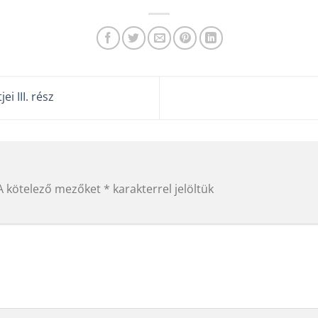
i III. rész
A kötelező mezőket
*
karakterrel jelöltük