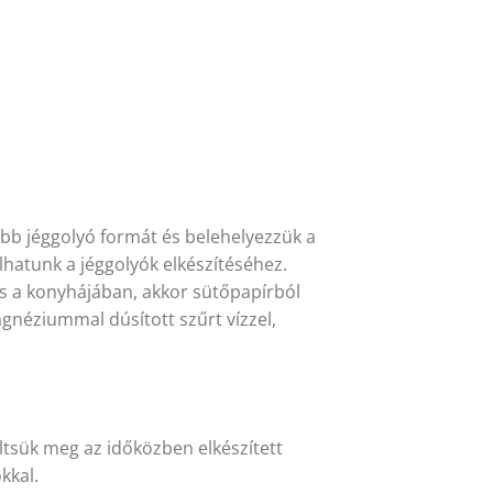
b jéggolyó formát és belehelyezzük a
hatunk a jéggolyók elkészítéséhez.
cs a konyhájában, akkor sütőpapírból
gnéziummal dúsított szűrt vízzel,
öltsük meg az időközben elkészített
kkal.