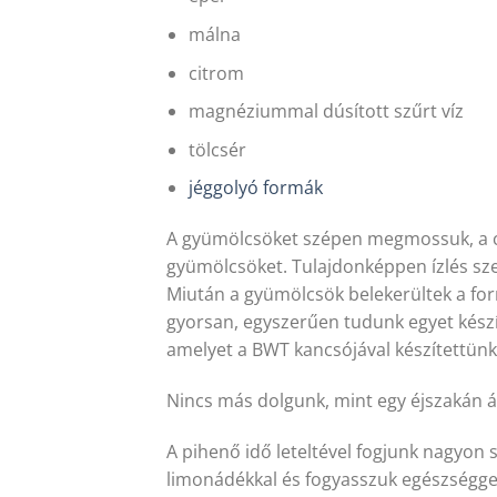
málna
citrom
magnéziummal dúsított szűrt víz
tölcsér
jéggolyó formák
A gyümölcsöket szépen megmossuk, a ci
gyümölcsöket. Tulajdonképpen ízlés sze
Miután a gyümölcsök belekerültek a for
gyorsan, egyszerűen tudunk egyet készít
amelyet a BWT kancsójával készítettünk
Nincs más dolgunk, mint egy éjszakán á
A pihenő idő leteltével fogjunk nagyon
limonádékkal és fogyasszuk egészséggel