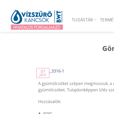
Skip
to
content
TUDÁSTÁR
TERMÉ
Gör
07
jún
A gyümölcsöket szépen megmossuk, a ci
gyümölcsöket. Tulajdonképpen ízlés sze
Hozzávalók:
eper