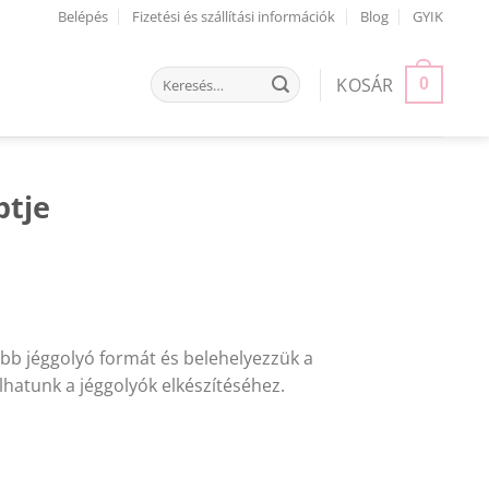
Belépés
Fizetési és szállítási információk
Blog
GYIK
Keresés
KOSÁR
0
a
következőre:
ptje
b jéggolyó formát és belehelyezzük a
hatunk a jéggolyók elkészítéséhez.