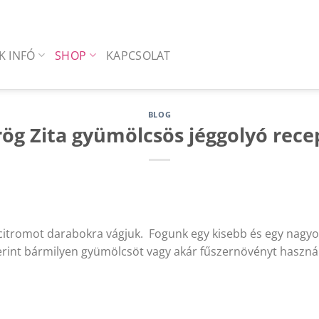
K INFÓ
SHOP
KAPCSOLAT
BLOG
ög Zita gyümölcsös jéggolyó rece
tromot darabokra vágjuk. Fogunk egy kisebb és egy nagyob
rint bármilyen gyümölcsöt vagy akár fűszernövényt használ