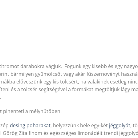
tromot darabokra vágjuk. Fogunk egy kisebb és egy nagyob
rint bármilyen gyümölcsöt vagy akár fűszernövényt használ
mákba előveszünk egy kis tölcsért, ha valakinek esetleg nin
eni és a tölcsér segítségével a formákat megtöltjük lágy ma
.
t pihenteti a mélyhűtőben.
 szép
desing poharakat
, helyezzünk bele egy-két
jéggolyót
, t
 Görög Zita finom és egészséges limonádéit trendi jéggolyó