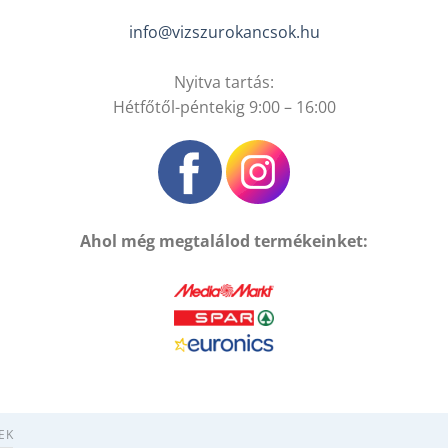
info@vizszurokancsok.hu
Nyitva tartás:
Hétfőtől-péntekig 9:00 – 16:00
Ahol még megtalálod termékeinket:
EK