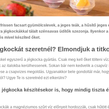
 a frissen facsart gyümölcslevek, a jeges teák, a hűsítő jeg
tra jégkockákkal tálalt szénsavas üdítők szezonja. Ilyenkor 
s mivel készíted őket.
égkockát szeretnél? Elmondjuk a titko
kel egyszerű a jégkocka gyártás. Csak meg kell őket tölteni ví
ák az italokba kerülhessenek. Sokan bár nem kedvelik a csapvíz í
ése a csapvizes megoldás. Ugyanakkor bele gondoltál már, hogy
ól? Ugye Te is szeretnéd ezt elkerülni?
jégkocka készítésekor is, hogy mindig tiszta és
ckák a magnéziumos szűrt víz előnyeit hordozzák, csak hűtött é