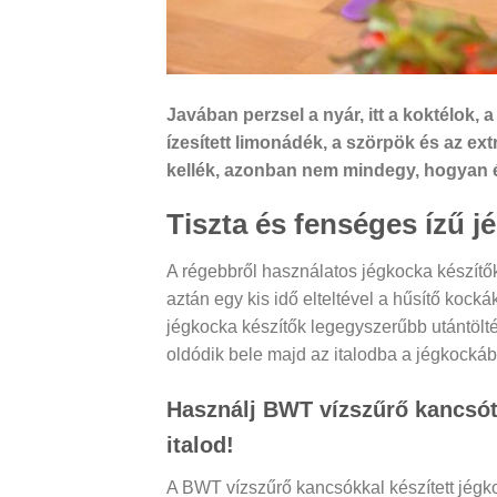
Javában perzsel a nyár, itt a koktélok,
ízesített limonádék, a szörpök és az ex
kellék, azonban nem mindegy, hogyan é
Tiszta és fenséges ízű j
A régebbről használatos jégkocka készítők
aztán egy kis idő elteltével a hűsítő kock
jégkocka készítők legegyszerűbb utántölt
oldódik bele majd az italodba a jégkockáb
Használj BWT vízszűrő kancsót 
italod!
A BWT vízszűrő kancsókkal készített jégko