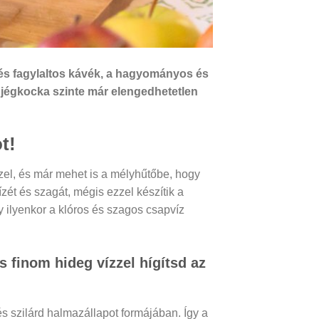
es és fagylaltos kávék, a hagyományos és
a jégkocka szinte már elengedhetetlen
t!
zzel, és már mehet is a mélyhűtőbe, hogy
zét és szagát, mégis ezzel készítik a
 ilyenkor a klóros és szagos csapvíz
 finom hideg vízzel hígítsd az
s szilárd halmazállapot formájában. Így a