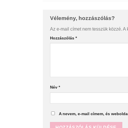
Vélemény, hozzászólás?
Alternative:
Az e-mail címet nem tesszük közzé.
A 
Hozzászólás
*
Név
*
A nevem, e-mail címem, és webold