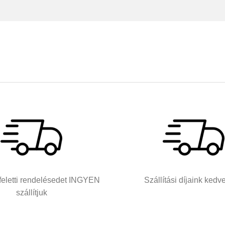
 feletti rendelésedet INGYEN
Szállítási díjaink ked
szállítjuk