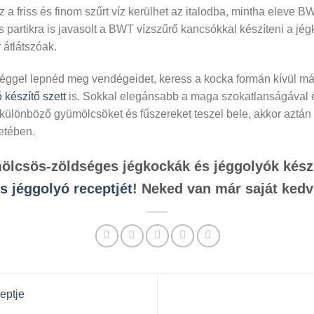
 friss és finom szűrt víz kerülhet az italodba, mintha eleve BW
partikra is javasolt a BWT vízszűrő kancsókkal készíteni a jég
 átlátszóak.
éggel lepnéd meg vendégeidet, keress a kocka formán kívül má
 készítő szett
is. Sokkal elegánsabb a maga szokatlanságával é
ülönböző gyümölcsöket és fűszereket teszel bele, akkor aztán
etében.
mölcsös-zöldséges jégkockák és jéggolyók kész
 jéggolyó receptjét
! Neked van már saját ked
eptje