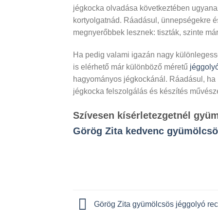
jégkocka olvadása következtében ugyanaz a
kortyolgatnád. Ráadásul, ünnepségekre és 
megnyerőbbek lesznek: tiszták, szinte már
Ha pedig valami igazán nagy különlegess
is elérhető már különböző méretű
jéggolyó
hagyományos jégkockánál. Ráadásul, ha k
jégkocka felszolgálás és készítés művész
Szívesen kísérletezgetnél gyü
Görög Zita kedvenc gyümölcsös
Görög Zita gyümölcsös jéggolyó rec