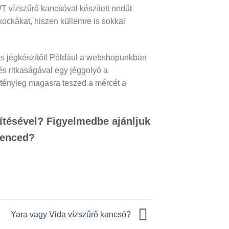
T vízszűrő kancsóval készített nedűt
kockákat, hiszen küllemre is sokkal
s jégkészítőt! Például a webshopunkban
s ritkaságával egy jéggolyó a
 tényleg magasra teszed a mércét a
ítésével? Figyelmedbe ajánljuk
venced?
Yara vagy Vida vízszűrő kancsó?