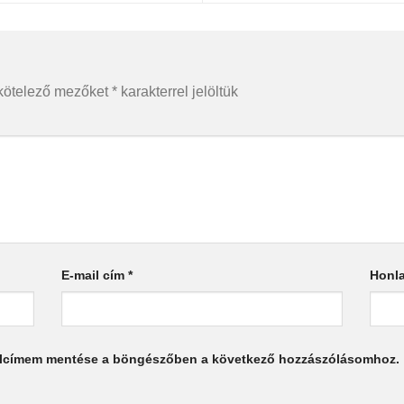
kötelező mezőket
*
karakterrel jelöltük
E-mail cím
*
Honl
alcímem mentése a böngészőben a következő hozzászólásomhoz.