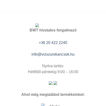
BWT hivatalos forgalmazó
+36 20 422 2240
info@vizszurokancsok.hu
Nyitva tartás:
Hétfőtől-péntekig 9:00 – 16:00
Ahol még megtalálod termékeinket: