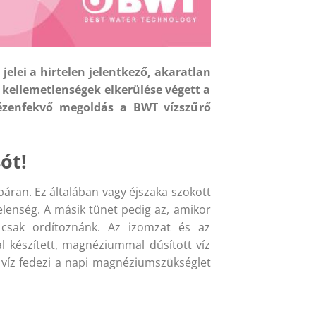
lei a hirtelen jelentkező, akaratlan
kellemetlenségek elkerülése végett a
kézenfekvő megoldás a BWT vízszűrő
ót!
áran. Ez általában vagy éjszaka szokott
elenség. A másik tünet pedig az, amikor
 csak ordítoznánk. Az izomzat és az
készített, magnéziummal dúsított víz
t víz fedezi a napi magnéziumszükséglet