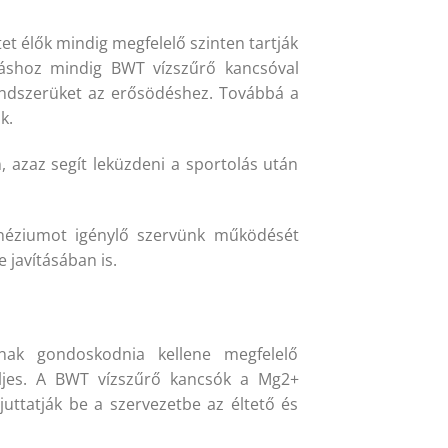
et élők mindig megfelelő szinten tartják
oláshoz mindig BWT vízszűrő kancsóval
rendszerüket az erősödéshez. Továbbá a
k.
, azaz segít leküzdeni a sportolás után
gnéziumot igénylő szervünk működését
 javításában is.
nak gondoskodnia kellene megfelelő
eljes. A BWT vízszűrő kancsók a Mg2+
 juttatják be a szervezetbe az éltető és