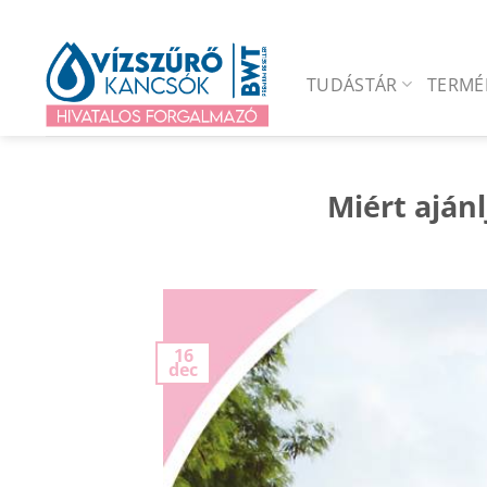
Skip
to
content
TUDÁSTÁR
TERMÉ
Miért aján
16
dec