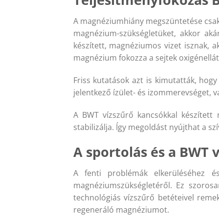
A magnéziumhiány megszüntetése csak az 
magnézium-szükségletüket, akkor akár
készített, magnéziumos vizet isznak, 
magnézium fokozza a sejtek oxigénellát
Friss kutatások azt is kimutatták, hog
jelentkező ízület- és izommerevséget, v
A BWT vízszűrő kancsókkal készített
stabilizálja. Így megoldást nyújthat a 
A sportolás és a BWT 
A fenti problémák elkerüléséhez é
magnéziumszükségletéről. Ez szorosa
technológiás vízszűrő betéteivel remekü
regeneráló magnéziumot.