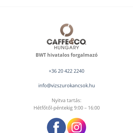
BWT hivatalos forgalmazó
+36 20 422 2240
info@vizszurokancsok.hu
Nyitva tartás:
Hétfőtől-péntekig 9:00 – 16:00