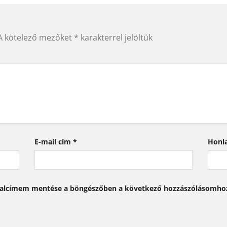
A kötelező mezőket
*
karakterrel jelöltük
E-mail cím
*
Honl
dalcímem mentése a böngészőben a következő hozzászólásomho