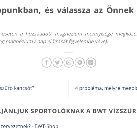
punkban, és válassza az Önnek 
z eseten a hozzáadott magnézium mennyisége megközelí
 magnézium / nap előírását figyelembe véve).
szűrő kancsót?
4 probléma, melyre megold
AJÁNLJUK SPORTOLÓKNAK A BWT VÍZSZŰ
szervezetnek? - BWT-Shop