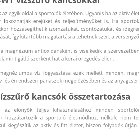
egyik oldal a sportolók életében. Ugyanis ha az aktív élet
 fokozhatják erejüket és teljesítményüket is. Ha sport
akkor hozzásegíthetik izomzatukat, csontozatukat és ideg
ását, így kitartóbb magatartásra tehetnek szert a versenyző
y a magnézium antioxidánsként is viselkedik a szervezetben
alamint gátló szerként hat a korai öregedés ellen.
 magnéziumos víz fogyasztása ezek mellett minden, ma
szív- és érrendszeri panaszok megelőzésében és az anyagcsere
vízszűrő kancsók összetartozása
s az előnyök teljes kihasználásához minden sportoló
n hozzátartozik a sportoló életmódhoz, nélküle nem t
l kiegészítik az aktív és fitt életet, hiszen folyadék útján