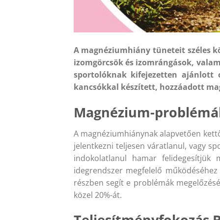
A magnéziumhiány tüneteit széles kö
izomgörcsök és izomrángások, valami
sportolóknak kifejezetten ajánlot
kancsókkal készített, hozzáadott ma
Magnézium-problémák 
A magnéziumhiánynak alapvetően kettő i
jelentkezni teljesen váratlanul, vagy 
indokolatlanul hamar felidegesítjü
idegrendszer megfelelő működéséhez 
részben segít e problémák megelőzésébe
közel 20%-át.
Teljesítményfokozás 