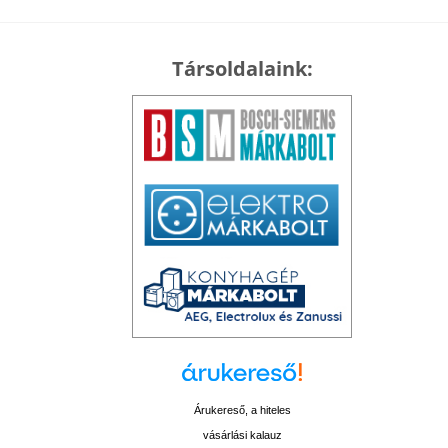
Társoldalaink:
Árukereső, a hiteles
vásárlási kalauz