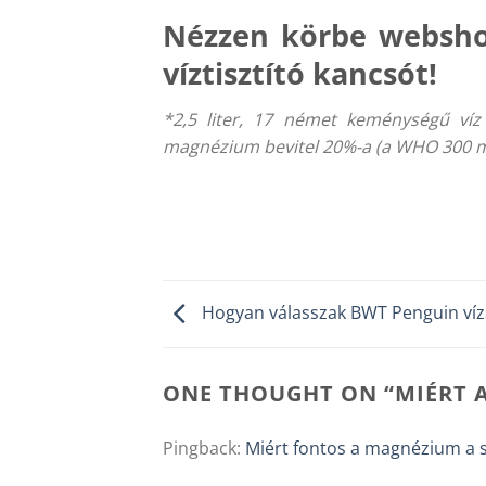
Nézzen körbe websho
víztisztító kancsót!
*2,5 liter, 17 német keménységű ví
magnézium bevitel 20%-a (a WHO 300 mg
Hogyan válasszak BWT Penguin víz
ONE THOUGHT ON “
MIÉRT 
Pingback:
Miért fontos a magnézium a 