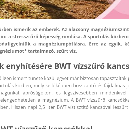
rben ismerik az emberek. Az alacsony magnéziumszint je
nt a stressztűrő képesség romlása. A sportolás közbeni 
t odafigyelniük a magnéziumpótlásra. Erre az egyik, 
gnéziumot* tartalmazó, szűrt víz.
enyhítésére BWT vízszűrő kancs
gen ismert tünete közül egyet már biztosan tapasztaltak p
sportolás közben, mely kellőképpen bosszantó és fájdalmas j
k magunkat apróságokon, és legszívesebben mindenkivel
elengedhetetlen a magnézium. A BWT vízszűrő kancsókkal 
n. Hiszen napi 2,5 liter BWT víztisztító kancsóval leszűr
BWT vízszűrő kancsókkal