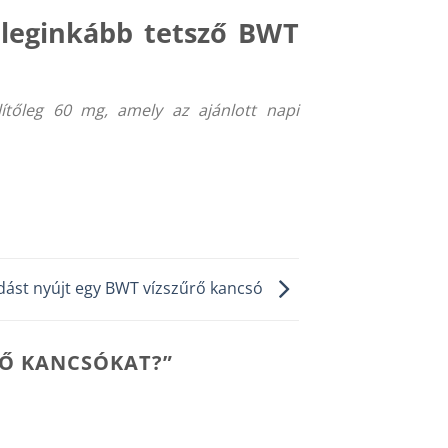
leginkább tetsző BWT
tőleg 60 mg, amely az ajánlott napi
ást nyújt egy BWT vízszűrő kancsó
RŐ KANCSÓKAT?
”