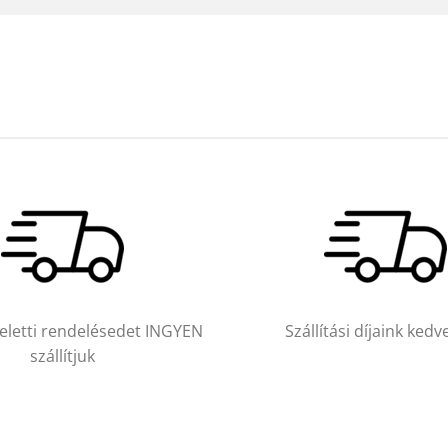
feletti rendelésedet INGYEN
Szállítási díjaink ked
szállítjuk