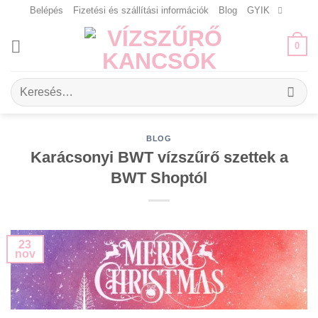
Skip
Belépés
Fizetési és szállítási információk
Blog
GYIK
to
content
0
Keresés
a
következőre:
BLOG
Karácsonyi BWT vízszűrő szettek a
BWT Shoptól
23
nov