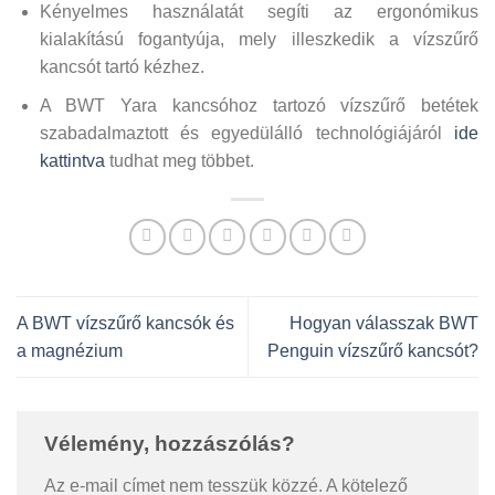
Kényelmes használatát segíti az ergonómikus
kialakítású fogantyúja, mely illeszkedik a vízszűrő
kancsót tartó kézhez.
A BWT Yara kancsóhoz tartozó vízszűrő betétek
szabadalmaztott és egyedülálló technológiájáról
ide
kattintva
tudhat meg többet.
A BWT vízszűrő kancsók és
Hogyan válasszak BWT
a magnézium
Penguin vízszűrő kancsót?
Vélemény, hozzászólás?
Az e-mail címet nem tesszük közzé.
A kötelező