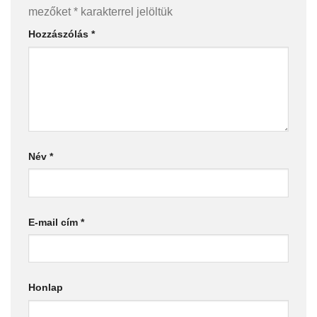
mezőket
*
karakterrel jelöltük
Hozzászólás
*
Név
*
E-mail cím
*
Honlap