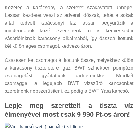
Közeleg a karácsony, a szeretet szakavatott ünnepe.
Lassan kezdetét veszi az adventi időszak, tehát a sokak
által kedvelt karácsonyi láz lassan begyűrűzik a
mindennapok közé. Szeretnénk mi is kedveskedni
vásárlóinknak karácsony alkalmából, így összeállítottunk
két különleges csomagot, kedvező áron.
Összesen két csomagot állítottunk össze, melyekhez külön
a karácsony tiszteletére igazi BWT színekben pompázó
csomagolást gyártattunk partnereinkkel. Mindkét
csomaggal a legújabb BWT vízszűrő kancsónkat
szeretnénk népszerűsíteni, ez pedig a BWT Yara kancsó.
Lepje meg szeretteit a tiszta víz
élményével most csak 9 990 Ft-os áron!