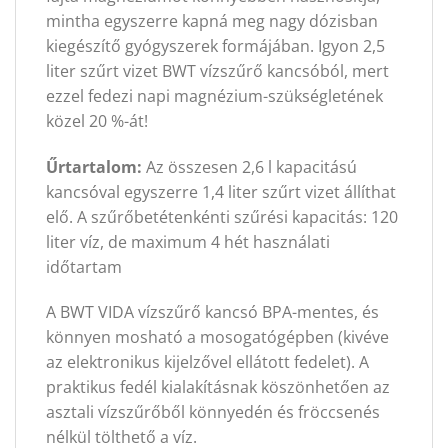
mintha egyszerre kapná meg nagy dózisban
kiegészítő gyógyszerek formájában. Igyon 2,5
liter szűrt vizet BWT vízszűrő kancsóból, mert
ezzel fedezi napi magnézium-szükségletének
közel 20 %-át!
Űrtartalom:
Az összesen 2,6 l kapacitású
kancsóval egyszerre 1,4 liter szűrt vizet állíthat
elő. A szűrőbetétenkénti szűrési kapacitás: 120
liter víz, de maximum 4 hét használati
időtartam
A BWT VIDA vízszűrő kancsó BPA-mentes, és
könnyen mosható a mosogatógépben (kivéve
az elektronikus kijelzővel ellátott fedelet). A
praktikus fedél kialakításnak köszönhetően az
asztali vízszűrőből könnyedén és fröccsenés
nélkül tölthető a víz.