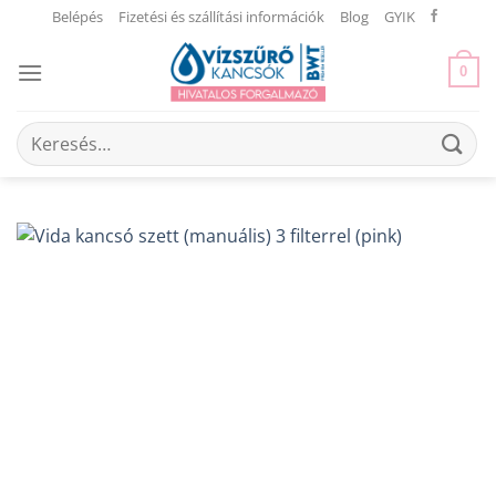
Skip
Belépés
Fizetési és szállítási információk
Blog
GYIK
to
content
0
Keresés
a
következőre: