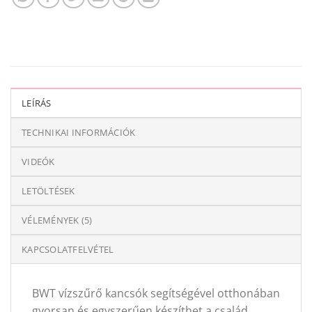
LEÍRÁS
TECHNIKAI INFORMÁCIÓK
VIDEÓK
LETÖLTÉSEK
VÉLEMÉNYEK (5)
KAPCSOLATFELVÉTEL
BWT vízszűrő kancsók segítségével otthonában
gyorsan és egyszerűen készíthet a család