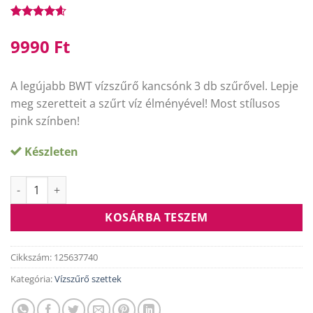
Értékelés
5
4.60
az 5-
9990
Ft
ből,
értékelés
alapján
A legújabb BWT vízszűrő kancsónk 3 db szűrővel. Lepje
meg szeretteit a szűrt víz élményével! Most stílusos
pink színben!
Készleten
Vida kancsó szett (manuális) 3 filterrel (pink) mennyiség
Alternative:
KOSÁRBA TESZEM
Cikkszám:
125637740
Kategória:
Vízszűrő szettek