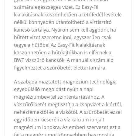
számára egészséges vizet. Ez Easy-Fill
kialakításnak köszönhetően a tetőfedél levétele
nélkül könnyedén utántölthető a víztisztító
kancsó tartálya. Nyáron sem kell aggódni, ha
hűtött vizet szeretne inni, egyszerűen csak
tegye a hűtőbe! Az Easy-Fit kialakításnak
köszönhetően a hűtőajtókban is elférnek a
BWT vízszűrő kancsók. A manuális számláló
figyelmeztet a szűrőbetét élettartamára.
A szabadalmaztatott magnéziumtechnológia
egyedülálló megoldást nyújt a napi
magnéziumbevitel szintentartásához. A
vízszűrő betét megtisztítja a csapvizet a klórtól,
nehézfémektől és a vízkőtől. A szűrőbetét ezzel
egy időben kicseréli a víz kalcium ionjait
magnézium ionokra. Az emberi szervezet ezt a
fajta magnéziumot könnyebben hasznosítja,