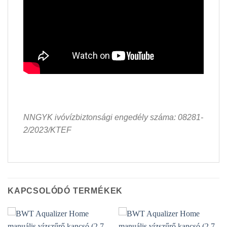
NNGYK ivóvízbiztonsági engedély száma: 08281-
2/2023/KTEF
KAPCSOLÓDÓ TERMÉKEK