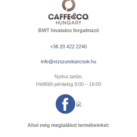
BWT hivatalos forgalmazó
+36 20 422 2240
info@vizszurokancsok.hu
Nyitva tartás:
Hétfőtől-péntekig 9:00 – 16:00
Ahol még megtalálod termékeinket: