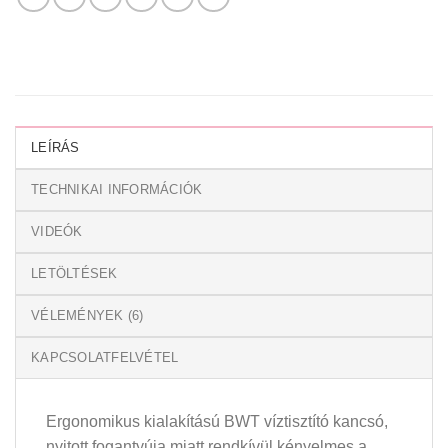
LEÍRÁS
TECHNIKAI INFORMÁCIÓK
VIDEÓK
LETÖLTÉSEK
VÉLEMÉNYEK (6)
KAPCSOLATFELVÉTEL
Ergonomikus kialakítású BWT víztisztító kancsó,
nyitott fogantyúja miatt rendkívül kényelmes a