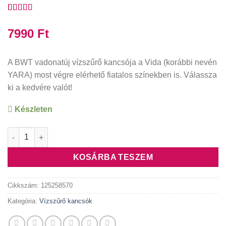
Értékelés
6
4.33
az 5-
7990
Ft
ből,
értékelés
alapján
A BWT vadonatúj vízszűrő kancsója a Vida (korábbi nevén
YARA) most végre elérhető fiatalos színekben is. Válassza
ki a kedvére valót!
Készleten
BWT Vida vízszűrő kancsó (2.6 L, türkiz) manuális mennyiség
Alternative:
KOSÁRBA TESZEM
Cikkszám:
125258570
Kategória:
Vízszűrő kancsók