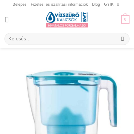
Skip
Belépés
Fizetési és szállítási információk
Blog
GYIK
to
content
0
Keresés
a
következőre: