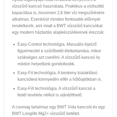
vízszűrő kancsó használata. Praktikus a víztisztító
kapacitása is, összesen 2,6 liter víz megszűrésére
alkalmas. Ezenkívül minden fontosabb előnnyel
rendelkezik, ami miatt a BWT vízszűrő kancsókat
egy modern háztartás alapkészülékeinek érezzük:
Easy-Control technológia. Manuális kijelző
figyelmeztet a szűrőbetét élettartamára, mikor
szükséges azt cserélni. A vízszűrő kancsó ily
módon helyettünk gondolkodik.
Easy-Fit technológia. A keskeny kialakítású
kancsótest könnyedén elfér a hűtőajtókban is.
Easy-Fill technológia. A vízszűrő kancsó a
fedél levétele nélkül is utántölthető.
A csomag tartalmaz egy BWT Vida kancsót és egy
BWT Longlife Mg2+ vízszűrő betétet.