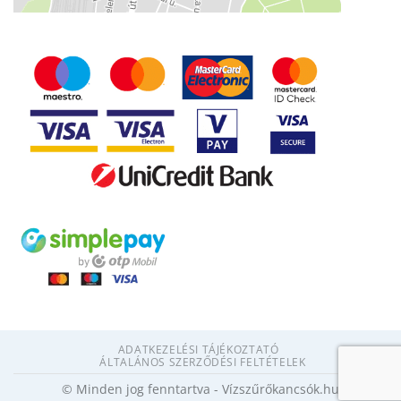
ADATKEZELÉSI TÁJÉKOZTATÓ
ÁLTALÁNOS SZERZŐDÉSI FELTÉTELEK
© Minden jog fenntartva - Vízszűrőkancsók.hu