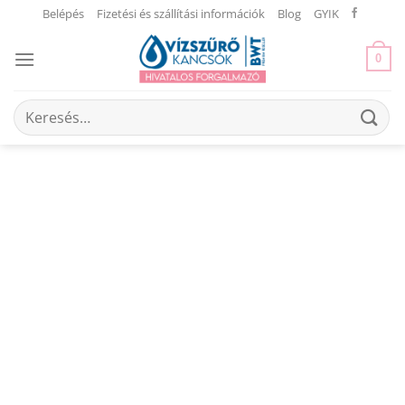
Skip
Belépés
Fizetési és szállítási információk
Blog
GYIK
to
content
0
Keresés
a
következőre: