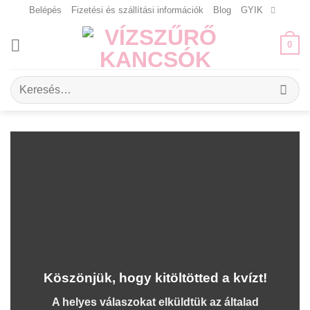
Skip
Belépés
Fizetési és szállítási információk
Blog
GYIK
to
content
0
Keresés
a
következőre:
Köszönjük, hogy kitöltötted a kvízt!
A helyes válaszokat elküldtük az általad