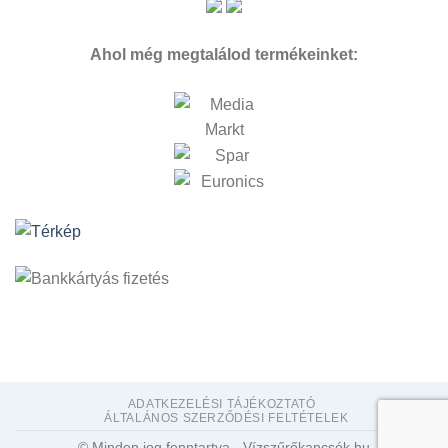
Ahol még megtalálod termékeinket:
ADATKEZELÉSI TÁJÉKOZTATÓ
ÁLTALÁNOS SZERZŐDÉSI FELTÉTELEK
© Minden jog fenntartva - Vízszűrőkancsók.hu