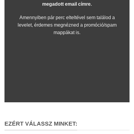
megadott email címre.
Amennyiben pár perc elteltével sem találod a
levelet, érdemes megnézned a promóció/spam
mappákat is.
EZÉRT VÁLASSZ MINKET: