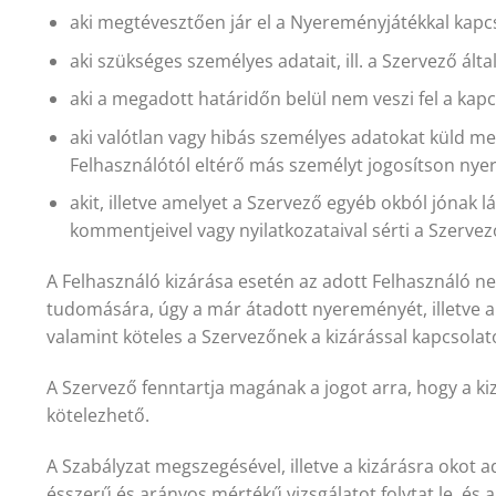
aki megtévesztően jár el a Nyereményjátékkal kapc
aki szükséges személyes adatait, ill. a Szervező ált
aki a megadott határidőn belül nem veszi fel a kapc
aki valótlan vagy hibás személyes adatokat küld m
Felhasználótól eltérő más személyt jogosítson nyer
akit, illetve amelyet a Szervező egyéb okból jónak l
kommentjeivel vagy nyilatkozataival sérti a Szervez
A Felhasználó kizárása esetén az adott Felhasználó 
tudomására, úgy a már átadott nyereményét, illetve a
valamint köteles a Szervezőnek a kizárással kapcsolato
A Szervező fenntartja magának a jogot arra, hogy a kiz
kötelezhető.
A Szabályzat megszegésével, illetve a kizárásra okot 
ésszerű és arányos mértékű vizsgálatot folytat le, és 