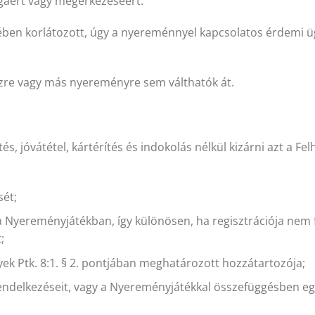
ágáért vagy megérkezéséért.
en korlátozott, úgy a nyereménnyel kapcsolatos érdemi üg
re vagy más nyereményre sem válthatók át.
s, jóvátétel, kártérítés és indokolás nélkül kizárni azt a Fel
sét;
i a Nyereményjátékban, így különösen, ha regisztrációja nem 
;
yek Ptk. 8:1. § 2. pontjában meghatározott hozzátartozója;
endelkezéseit, vagy a Nyereményjátékkal összefüggésben egy