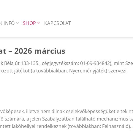
K INFÓ
SHOP
KAPCSOLAT
t – 2026 március
k Béla út 133-135., cégjegyzékszám: 01-09-934842), mint Sze
ozott játékot (a továbbiakban: Nyereményjáték) szervezi.
őképesek, illetve nem állnak cselekvőképességüket e tekint
 számára, a jelen Szabályzatban található mechanizmus szer
ett lakóhellyel rendelkeznek (továbbiakban: Felhasználó).