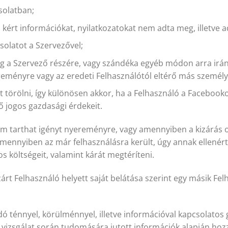
solatban;
al kért információkat, nyilatkozatokat nem adta meg, illetve 
solatot a Szervezővel;
eg a Szervező részére, vagy szándéka egyéb módon arra irán
eményre vagy az eredeti Felhasználótól eltérő más személyt
át törölni, így különösen akkor, ha a Felhasználó a Facebooko
ő jogos gazdasági érdekeit.
nem tarthat igényt nyereményre, vagy amennyiben a kizárás 
mennyiben az már felhasználásra került, úgy annak ellenérté
s költségeit, valamint kárát megtéríteni.
árt Felhasználó helyett saját belátása szerint egy másik Fe
adó ténnyel, körülménnyel, illetve információval kapcsolato
a vizsgálat során tudomására jutott információk alapján hoz