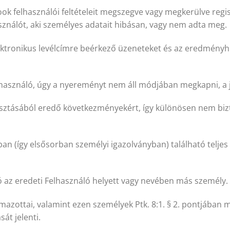
book felhasználói feltételeit megszegve vagy megkerülve regi
sználót, aki személyes adatait hibásan, vagy nem adta meg.
ektronikus levélcímre beérkező üzeneteket és az eredményhi
használó, úgy a nyereményt nem áll módjában megkapni, a já
asztásából eredő következményekért, így különösen nem biz
 (így elsősorban személyi igazolványban) található teljes 
ó az eredeti Felhasználó helyett vagy nevében más személy.
mazottai, valamint ezen személyek Ptk. 8:1. § 2. pontjába
át jelenti.