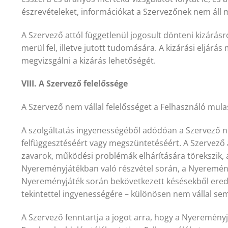
észrevételeket, információkat a Szervezőnek nem áll 
A Szervező attól függetlenül jogosult dönteni kizárásr
merül fel, illetve jutott tudomására. A kizárási eljá
megvizsgálni a kizárás lehetőségét.
VIII. A Szervező felelőssége
A Szervező nem vállal felelősséget a Felhasználó mu
A szolgáltatás ingyenességéből adódóan a Szervező 
felfüggesztéséért vagy megszüntetéséért. A Szervező
zavarok, működési problémák elhárítására törekszik, a
Nyereményjátékban való részvétel során, a Nyereményj
Nyereményjáték során bekövetkezett késésekből eredő
tekintettel ingyenességére – különösen nem vállal sem 
A Szervező fenntartja a jogot arra, hogy a Nyereményj