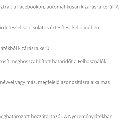
sztrált a Facebookon, automatikusan kizárásra kerül. A
rdetéssel kapcsolatos értesítést kellő időben
tékból kizárásra kerül.
tosít meghosszabbított határidőt a Felhasználók
névvel vagy más, megfelelő azonosításra alkalmas
n meghatározott hozzátartozói. A Nyereményjátékban