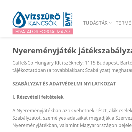
Skip
to
content
TUDÁSTÁR
TERMÉ
Nyereményjáték játékszabályza
Caffe&Co Hungary Kft (székhely: 1115 Budapest, Bartó
tájékoztatóban (a továbbiakban: Szabályzat) meghatár
SZABÁLYZAT ÉS ADATVÉDELMI NYILATKOZAT
I. Részvételi feltételek
A Nyereményjátékban azok vehetnek részt, akik cselekv
Szabályzatot, személyes adataikat megadják a Szervező
Nyereményjátékban, valamint Magyarországon bejelent