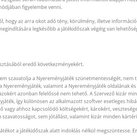
módjában figyelembe venni.
ól, hogy az arra okot adó tény, körülmény, illetve informác
rás megindítására legkésőbb a játékidőszak végéig van lehet
lasztásából eredő következményekért.
nem szavatolja a Nyereményjáték szünetmentességét, nem t
 a Nyereményjáték, valamint a Nyereményjáték oldalának é
zokért azonban felelőssé nem tehető. A Szervező kizár minden
áték, így különösen az alkalmazott szoftver esetleges hibá
 vagy ahhoz kapcsolódó költségekért, károkért, vesztesége
szavatosságot, sem jótállást, valamint kizár minden kártérí
átékot a játékidőszak alatt indoklás nélkül megszüntesse. 