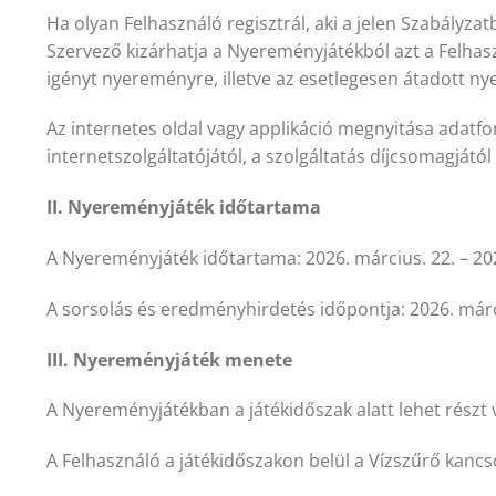
Ha olyan Felhasználó regisztrál, aki a jelen Szabályz
Szervező kizárhatja a Nyereményjátékból azt a Felhas
igényt nyereményre, illetve az esetlegesen átadott ny
Az internetes oldal vagy applikáció megnyitása adatfo
internetszolgáltatójától, a szolgáltatás díjcsomagjától
II. Nyereményjáték időtartama
A Nyereményjáték időtartama: 2026. március. 22. – 2026.
A sorsolás és eredményhirdetés időpontja: 2026. márc
III. Nyereményjáték menete
A Nyereményjátékban a játékidőszak alatt lehet részt 
A Felhasználó a játékidőszakon belül a Vízszűrő kancsó