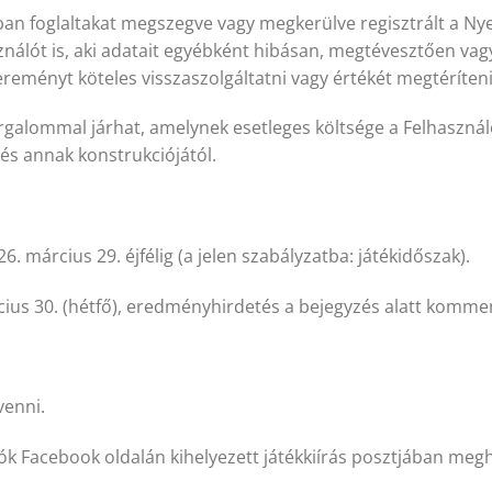
atban foglaltakat megszegve vagy megkerülve regisztrált a N
ználót is, aki adatait egyébként hibásan, megtévesztően va
ereményt köteles visszaszolgáltatni vagy értékét megtéríten
rgalommal járhat, amelynek esetleges költsége a Felhasználó
 és annak konstrukciójától.
 március 29. éjfélig (a jelen szabályzatba: játékidőszak).
ius 30. (hétfő), eredményhirdetés a bejegyzés alatt komme
venni.
k Facebook oldalán kihelyezett játékkiírás posztjában megha