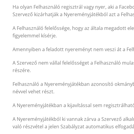
Ha olyan Felhasználó regisztrál vagy nyer, aki a Face
Szervező kizárhatják a Nyereményjátékból azt a Felha
A Felhasználó felelőssége, hogy az általa megadott el
figyelemmel kísérje.
Amennyiben a feladott nyereményt nem veszi át a Fel
A Szervező nem vállal felelősséget a Felhasználó mul
részére.
Felhasználó a Nyereményjátékban azonosító okmányban
névvel vehet részt.
A Nyereményjátékban a kijavítással sem regisztrálhat
A Nyereményjátékból ki vannak zárva a Szervező alkal
való részvétel a jelen Szabályzat automatikus elfogadás