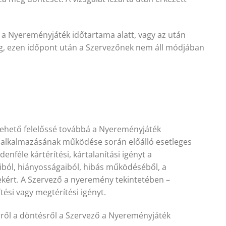
ió a Nyereményjáték időtartama alatt, vagy az után
őség, ezen időpont után a Szervezőnek nem áll módjában
ehető felelőssé továbbá a Nyereményjáték
s alkalmazásának működése során előálló esetleges
féle kártérítési, kártalanítási igényt a
iból, hiányosságaiból, hibás működéséből, a
kért. A Szervező a nyeremény tekintetében –
tési vagy megtérítési igényt.
Erről a döntésről a Szervező a Nyereményjáték