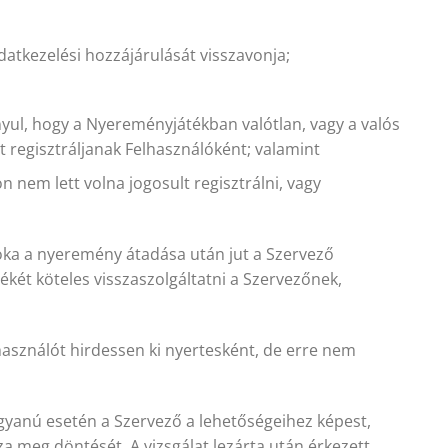
adatkezelési hozzájárulását visszavonja;
yul, hogy a Nyereményjátékban valótlan, vagy a valós
 regisztráljanak Felhasználóként; valamint
n nem lett volna jogosult regisztrálni, vagy
oka a nyeremény átadása után jut a Szervező
két köteles visszaszolgáltatni a Szervezőnek,
lhasználót hirdessen ki nyertesként, de erre nem
s gyanú esetén a Szervező a lehetőségeihez képest,
za meg döntését. A vizsgálat lezárta után érkezett