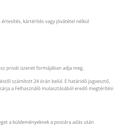
tesítés, kártérítés vagy jóvátétel nélkül
asz privát üzenet formájában adja meg.
éstől számított 24 órán belül. E határidő jogvesztő,
izárja a Felhasználó mulasztásából eredő megtérítési
séget a küldeményeknek a postára adás után