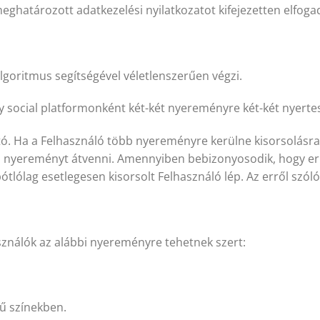
eghatározott adatkezelési nyilatkozatot kifejezetten elfogad
goritmus segítségével véletlenszerűen végzi.
social platformonként két-két nyereményre két-két nyertest 
ó. Ha a Felhasználó több nyereményre kerülne kisorsolásra,
t a nyereményt átvenni. Amennyiben bebizonyosodik, hogy er
pótlólag esetlegesen kisorsolt Felhasználó lép. Az erről szól
ználók az alábbi nyereményre tehetnek szert:
rű színekben.