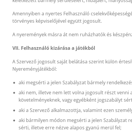
keletkezett bármely sérüléseiért, hibájáért, hiányoss
Amennyiben a nyertes Felhasználó cselekvőképességéb
törvényes képviselőjével együtt jogosult.
A nyeremények másra át nem ruházhatók és készpénz
VII. Felhasználó kizárása a játékból
A Szervező jogosult saját belátása szerint külön értesíté
Nyereményjátékból:
aki megsérti a jelen Szabályzat bármely rendelkezé
aki nem, illetve nem lett volna jogosult részt venn
követelményeknek, vagy egyébként jogszabályt sért
aki a Szervező alkalmazottja, valamint ezen személ
aki bármilyen módon megsérti a jelen Szabályzat r
sérti, illetve erre nézve alapos gyanú merül fel;