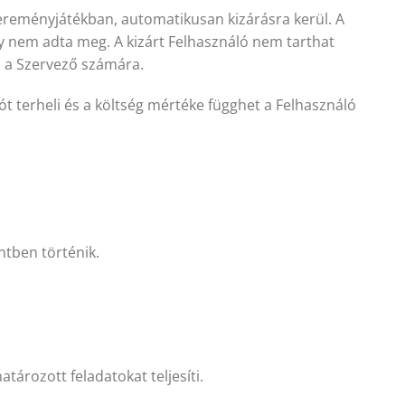
yereményjátékban, automatikusan kizárásra kerül. A
gy nem adta meg. A kizárt Felhasználó nem tarthat
i a Szervező számára.
t terheli és a költség mértéke függhet a Felhasználó
ntben történik.
tározott feladatokat teljesíti.