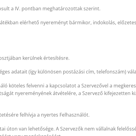
osult a IV. pontban meghatározottak szerint.
átékban elérhető nyereményt bármikor, indokolás, előzetes ér
sztjában kerülnek értesítésre.
es adatait (így különösen postázási cím, telefonszám) vál
ználó köteles felvenni a kapcsolatot a Szervezővel a megkeres
ltságát nyereményének átvételére, a Szervező kifejezetten k
tésére felhívja a nyertes Felhasználót.
tai úton van lehetősége. A Szervezők nem vállalnak felelős