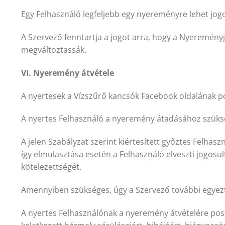
Egy Felhasználó legfeljebb egy nyereményre lehet jog
A Szervező fenntartja a jogot arra, hogy a Nyereményj
megváltoztassák.
VI. Nyeremény átvétele
A nyertesek a Vízszűrő kancsók Facebook oldalának po
A nyertes Felhasználó a nyeremény átadásához szükség
A jelen Szabályzat szerint kiértesített győztes Felhas
így elmulasztása esetén a Felhasználó elveszti jogosu
kötelezettségét.
Amennyiben szükséges, úgy a Szervező további egyezte
A nyertes Felhasználónak a nyeremény átvételére pos