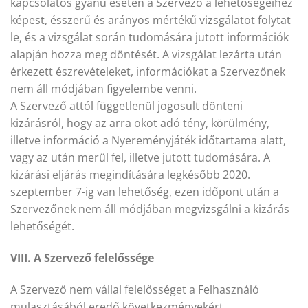
kapcsolatos gyanú esetén a Szervező a lehetőségeihez
képest, ésszerű és arányos mértékű vizsgálatot folytat
le, és a vizsgálat során tudomására jutott információk
alapján hozza meg döntését. A vizsgálat lezárta után
érkezett észrevételeket, információkat a Szervezőnek
nem áll módjában figyelembe venni.
A Szervező attól függetlenül jogosult dönteni
kizárásról, hogy az arra okot adó tény, körülmény,
illetve információ a Nyereményjáték időtartama alatt,
vagy az után merül fel, illetve jutott tudomására. A
kizárási eljárás megindítására legkésőbb 2020.
szeptember 7-ig van lehetőség, ezen időpont után a
Szervezőnek nem áll módjában megvizsgálni a kizárás
lehetőségét.
VIII. A Szervező felelőssége
A Szervező nem vállal felelősséget a Felhasználó
mulasztásából eredő következményekért.