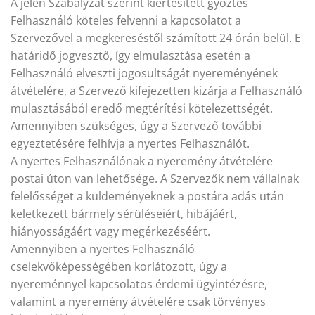
A jelen Szabályzat szerint kiértesített győztes
Felhasználó köteles felvenni a kapcsolatot a
Szervezővel a megkereséstől számított 24 órán belül. E
határidő jogvesztő, így elmulasztása esetén a
Felhasználó elveszti jogosultságát nyereményének
átvételére, a Szervező kifejezetten kizárja a Felhasználó
mulasztásából eredő megtérítési kötelezettségét.
Amennyiben szükséges, úgy a Szervező további
egyeztetésére felhívja a nyertes Felhasználót.
A nyertes Felhasználónak a nyeremény átvételére
postai úton van lehetősége. A Szervezők nem vállalnak
felelősséget a küldeményeknek a postára adás után
keletkezett bármely sérüléseiért, hibájáért,
hiányosságáért vagy megérkezéséért.
Amennyiben a nyertes Felhasználó
cselekvőképességében korlátozott, úgy a
nyereménnyel kapcsolatos érdemi ügyintézésre,
valamint a nyeremény átvételére csak törvényes