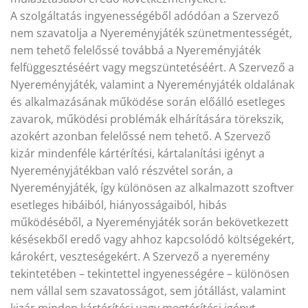
A szolgáltatás ingyenességéből adódóan a Szervező
nem szavatolja a Nyereményjáték szünetmentességét,
nem tehető felelőssé továbbá a Nyereményjáték
felfüggesztéséért vagy megszüntetéséért. A Szervező a
Nyereményjáték, valamint a Nyereményjáték oldalának
és alkalmazásának működése során előálló esetleges
zavarok, működési problémák elhárítására törekszik,
azokért azonban felelőssé nem tehető. A Szervező
kizár mindenféle kártérítési, kártalanítási igényt a
Nyereményjátékban való részvétel során, a
Nyereményjáték, így különösen az alkalmazott szoftver
esetleges hibáiból, hiányosságaiból, hibás
működéséből, a Nyereményjáték során bekövetkezett
késésekből eredő vagy ahhoz kapcsolódó költségekért,
károkért, veszteségekért. A Szervező a nyeremény
tekintetében – tekintettel ingyenességére – különösen
nem vállal sem szavatosságot, sem jótállást, valamint
kizár minden kártérítési vagy megtérítési igényt.