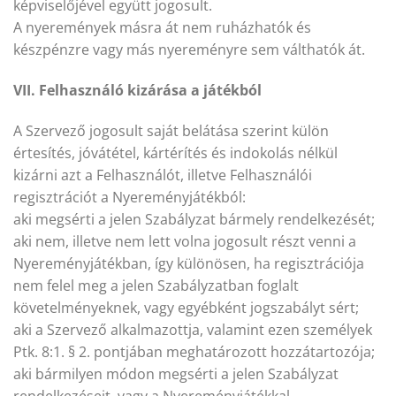
képviselőjével együtt jogosult.
A nyeremények másra át nem ruházhatók és
készpénzre vagy más nyereményre sem válthatók át.
VII. Felhasználó kizárása a játékból
A Szervező jogosult saját belátása szerint külön
értesítés, jóvátétel, kártérítés és indokolás nélkül
kizárni azt a Felhasználót, illetve Felhasználói
regisztrációt a Nyereményjátékból:
aki megsérti a jelen Szabályzat bármely rendelkezését;
aki nem, illetve nem lett volna jogosult részt venni a
Nyereményjátékban, így különösen, ha regisztrációja
nem felel meg a jelen Szabályzatban foglalt
követelményeknek, vagy egyébként jogszabályt sért;
aki a Szervező alkalmazottja, valamint ezen személyek
Ptk. 8:1. § 2. pontjában meghatározott hozzátartozója;
aki bármilyen módon megsérti a jelen Szabályzat
rendelkezéseit, vagy a Nyereményjátékkal