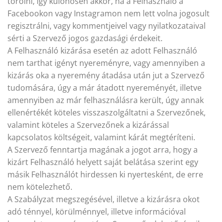
törölni, így különösen akkor, ha a Felhasználó a
Facebookon vagy Instagramon nem lett volna jogosult
regisztrálni, vagy kommentjeivel vagy nyilatkozataival
sérti a Szervező jogos gazdasági érdekeit.
A Felhasználó kizárása esetén az adott Felhasználó
nem tarthat igényt nyereményre, vagy amennyiben a
kizárás oka a nyeremény átadása után jut a Szervező
tudomására, úgy a már átadott nyereményét, illetve
amennyiben az már felhasználásra került, úgy annak
ellenértékét köteles visszaszolgáltatni a Szervezőnek,
valamint köteles a Szervezőnek a kizárással
kapcsolatos költségeit, valamint kárát megtéríteni.
A Szervező fenntartja magának a jogot arra, hogy a
kizárt Felhasználó helyett saját belátása szerint egy
másik Felhasználót hirdessen ki nyertesként, de erre
nem kötelezhető.
A Szabályzat megszegésével, illetve a kizárásra okot
adó ténnyel, körülménnyel, illetve információval