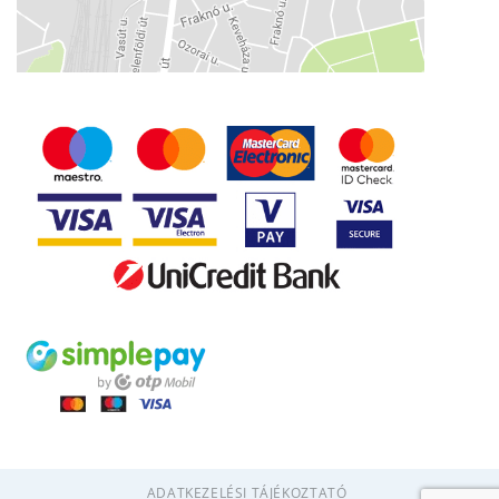
ADATKEZELÉSI TÁJÉKOZTATÓ