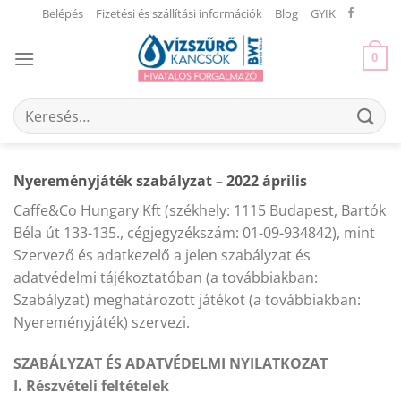
Skip
Belépés
Fizetési és szállítási információk
Blog
GYIK
to
content
0
Keresés
a
következőre:
Nyereményjáték szabályzat – 2022 április
Caffe&Co Hungary Kft (székhely: 1115 Budapest, Bartók
Béla út 133-135., cégjegyzékszám: 01-09-934842), mint
Szervező és adatkezelő a jelen szabályzat és
adatvédelmi tájékoztatóban (a továbbiakban:
Szabályzat) meghatározott játékot (a továbbiakban:
Nyereményjáték) szervezi.
SZABÁLYZAT ÉS ADATVÉDELMI NYILATKOZAT
I. Részvételi feltételek