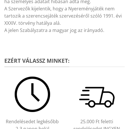
ha személyes adatait hibásan adta meg.
A Szervezők kijelentik, hogy a Nyereményjáték nem
tartozik a szerencsejáték szervezéséről szóló 1991. évi
XXXIV. törvény hatálya alá.
A jelen Szabályzatra a magyar jog az irányadó.
EZÉRT VÁLASSZ MINKET:
Rendelésedet legkésőbb
25.000 Ft feletti
2-3 napon belül
rendelésedet INGYEN