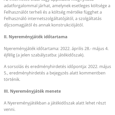
adatforgalommal járhat, amelynek esetleges költsége a
Felhasználót terheli és a költség mértéke függhet a
Felhasználó internetszolgáltatójától, a szolgáltatás
díjcsomagjától és annak konstrukciójától.
II. Nyereményjáték időtartama
Nyereményjáték időtartama: 2022. április 28.- május 4.
éjfélig (a jelen szabályzatba: játékidőszak).
A sorsolás és eredményhirdetés időpontja: 2022. május
5., eredményhirdetés a bejegyzés alatt kommentben
történik.
III. Nyereményjáték menete
A Nyereményjátékban a játékidőszak alatt lehet részt
venni.