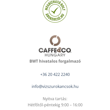
BWT hivatalos forgalmazó
+36 20 422 2240
info@vizszurokancsok.hu
Nyitva tartás:
Hétfőtől-péntekig 9:00 – 16:00