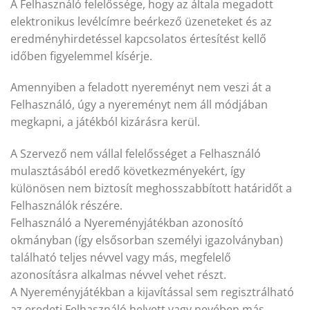
A Felhasználó felelőssége, hogy az általa megadott
elektronikus levélcímre beérkező üzeneteket és az
eredményhirdetéssel kapcsolatos értesítést kellő
időben figyelemmel kísérje.
Amennyiben a feladott nyereményt nem veszi át a
Felhasználó, úgy a nyereményt nem áll módjában
megkapni, a játékból kizárásra kerül.
A Szervező nem vállal felelősséget a Felhasználó
mulasztásából eredő következményekért, így
különösen nem biztosít meghosszabbított határidőt a
Felhasználók részére.
Felhasználó a Nyereményjátékban azonosító
okmányban (így elsősorban személyi igazolványban)
található teljes névvel vagy más, megfelelő
azonosításra alkalmas névvel vehet részt.
A Nyereményjátékban a kijavítással sem regisztrálható
az eredeti Felhasználó helyett vagy nevében más