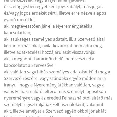
összefüggésben egyébként jogszabályt, más jogát,
és/vagy jogos érdekét sérti, illetve erre nézve alapos
gyanú merül fel;
aki megtévesztően jár el a Nyereményjátékkal
kapcsolatban;
aki szükséges személyes adatait, ill. a Szervező által
kért információkat, nyilatkozatokat nem adta meg,
illetve adatkezelési hozzájárulását visszavonja;
aki a megadott határidőn belül nem veszi fel a
kapcsolatot a Szervezővel;
aki valótlan vagy hibás személyes adatokat küld meg a
Szervező részére, vagy szándéka egyéb módon arra
irányul, hogy a Nyereményjátékban valótlan, vagy a
valós Felhasználótól eltérő más személyt jogosítson
nyereményre vagy az eredeti Felhasználótól eltérő más
személyt regisztráljanak Felhasználóként; valamint
akit, illetve amelyet a Szervező egyéb okból jónak lát