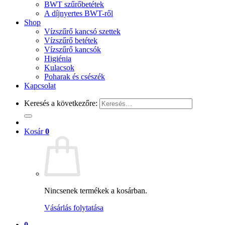
BWT szűrőbetétek
A díjnyertes BWT-ről
Shop
Vízszűrő kancsó szettek
Vízszűrő betétek
Vízszűrő kancsók
Higiénia
Kulacsok
Poharak és csészék
Kapcsolat
Keresés a következőre:
Kosár
0
Nincsenek termékek a kosárban.
Vásárlás folytatása
0