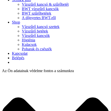
Vízszűrő kancsó & szűrőbetét
BWT vízszűrő kancsók
BWT szűrőbetétek
A díjnyertes BWT-ről
Shop
Vízszűrő kancsó szettek
Vízszűrő betétek
Vízszűrő kancsók
Higiénia
Kulacsok
Poharak és csészék
Kapcsolat
Belépés
Az Ön adatainak védelme fontos a számunkra