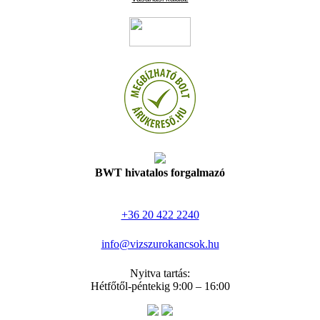
BWT hivatalos forgalmazó
+36 20 422 2240
info@vizszurokancsok.hu
Nyitva tartás:
Hétfőtől-péntekig 9:00 – 16:00