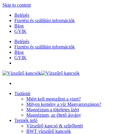
Skip to content
Belépés
Fizetési és szállítási információk
Blog
GYIK
Belépés
Fizetési és szállítási információk
Blog
GYIK
Tudástár
Miért kell megszűrni a vizet?
Milyen kemény a víz Magyarországon?
Magnézium a tökéletes ízért
Magnézium, az éltető ásvány
Termék infó
Vízszűrő kancsó & szűrőbetét
BWT vízszűrő kancsók