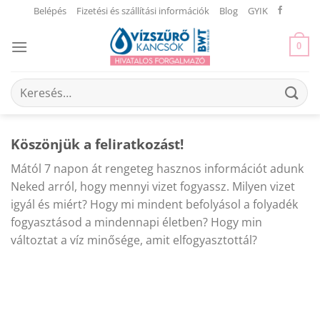
Skip
Belépés
Fizetési és szállítási információk
Blog
GYIK
to
content
0
Keresés
a
következőre:
Köszönjük a feliratkozást!
Mától 7 napon át rengeteg hasznos információt adunk
Neked arról, hogy mennyi vizet fogyassz. Milyen vizet
igyál és miért? Hogy mi mindent befolyásol a folyadék
fogyasztásod a mindennapi életben? Hogy min
változtat a víz minősége, amit elfogyasztottál?