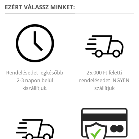
EZÉRT VÁLASSZ MINKET:
Rendelésedet legkésőbb
25.000 Ft feletti
2-3 napon belül
rendelésedet INGYEN
kiszállítjuk.
szállítjuk