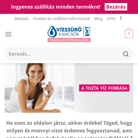
Ingyenes szállítás minden termékre!
Bezárás
Skip
Belépés
Fizetési és szállítási információk
Blog
GYIK
to
content
0
Keresés
a
következőre:
Ha ezen az oldalon jársz, akkor érdekel Téged, hogy
milyen és mennyi vizet érdemes fogyasztanod, ami