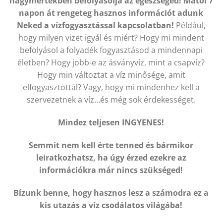
nagymértékben befolyásolja az egészséged!
Mától 7
napon át rengeteg hasznos információt adunk
Neked a vízfogyasztással kapcsolatban!
Például,
hogy milyen vizet igyál és miért? Hogy mi mindent
befolyásol a folyadék fogyasztásod a mindennapi
életben? Hogy jobb-e az ásványvíz, mint a csapvíz?
Hogy min változtat a víz minősége, amit
elfogyasztottál? Vagy, hogy mi mindenhez kell a
szervezetnek a víz…és még sok érdekességet.
Mindez teljesen INGYENES!
Semmit nem kell érte tenned és bármikor
leiratkozhatsz, ha úgy érzed ezekre az
információkra már nincs szükséged!
Bízunk benne, hogy hasznos lesz a számodra ez a
kis utazás a víz csodálatos világába!